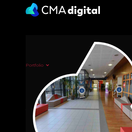
Portfolio
/ Université Savoie Mont Blanc - Visite
Visites et stands vi
duo gagnant
JPO virtuelle -
Université Sa